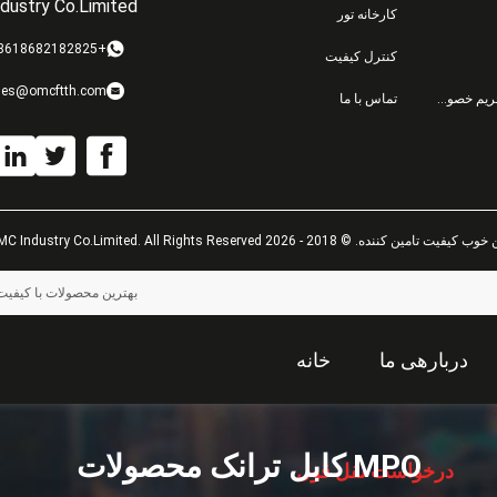
dustry Co.Limited
کارخانه تور
+8618682182825
کنترل کیفیت
les@omcftth.com
سیاست حفظ حریم خصوصی
تماس با ما
یفیت تامین کننده. © 2018 - 2026 OMC Industry Co.Limited. All Rights Reserved.
بهترین محصولات با کیفیت
دربارهی ما
خانه
MPO کابل ترانک محصولات
درخواست نقل قول