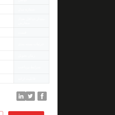
شماره مدل
سیم پچ M 12F / 24F / 48F MPO-MPO
مقدار حداقل تعداد
10 قطعه
سفارش
قیمت
tiable
10 ع
جزئیات بسته بندی
کارتن 54 * 39 * 35 سانتی متر
زمان تحویل
3-7 روز
nion ،
شرایط پرداخت
paypal ، کارت اعتبا
قابلیت ارائه
1000000 رایانه شخصی