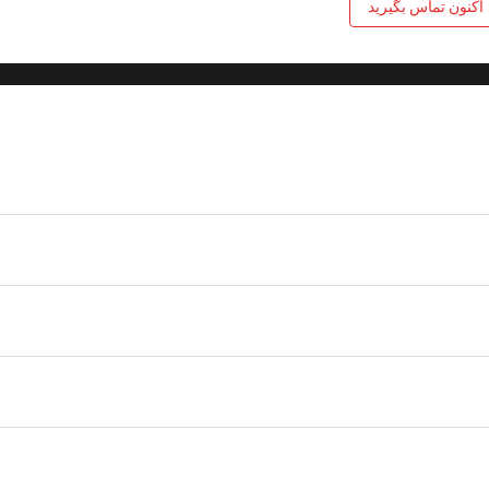
اکنون تماس بگیرید
اتصال دهنده
MPO
برگشت ضرر
d60dB (SM) ؛ ≥25dB ​​(میلی متر)
قابل تعویض
.20.2dB
دمای کارکرد
-40 تا + 85 ° C
,
سیم MPO چند حالته
,
سیم پچ OM3 mpo