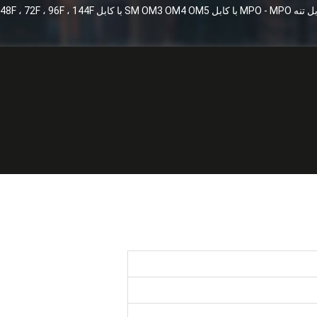
بل SM OM3 OM4 OM5 با کابل 12F ، 24F ، 48F ، 72F ، 96F ، 144F با سرویس OEM
کابل تنه MPO - MPO با
OMC o
ROHS an