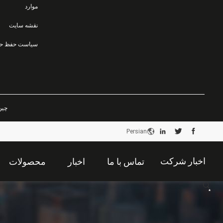
موارد
نقشه سایت
چین خوب ک
Persian
اخبار شرکت
تماس با ما
اخبار
محصولات
描
述