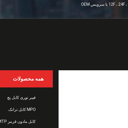
همه محصولات
 کابل SM OM3 OM4 OM5 با کابل 12F ، 24F ، 48F ، 72F ،
فیبر نوری کابل پچ
MPO کابل ترانک
کابل مادون قرمز MTP