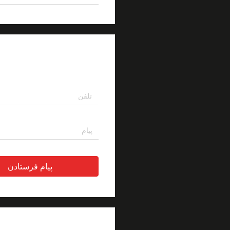
پیام بگذارید
پیام فرستادن
توضیحات محصول