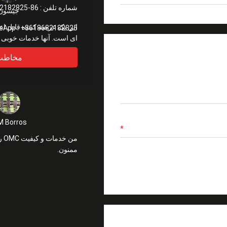
شماره تلفن :
86-18682182825
جیسون
این یک عرضه کننده قابل اعت
App :
+8618682182825
ای است. آنها خدمات خوبی ارائه می دهند.
مخاطب
M Borros
ممنون.