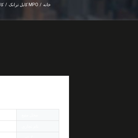
خانه
/
MPO کابل ترانک
/
کابل تنه MPO - MPO با کا
96F ، 144F با سرویس OEM
محل منبع
چین
نام تجاری
r OEM
گواهی
d ISO