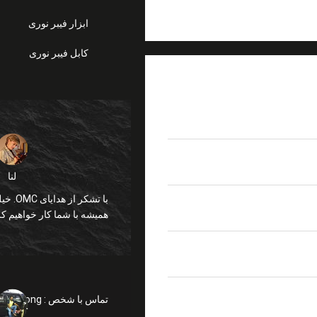
ابزار فیبر نوری
کابل فیبر نوری
لنا
همیشه با شما کار خواهیم کر
تماس با شخص :
glly Wong