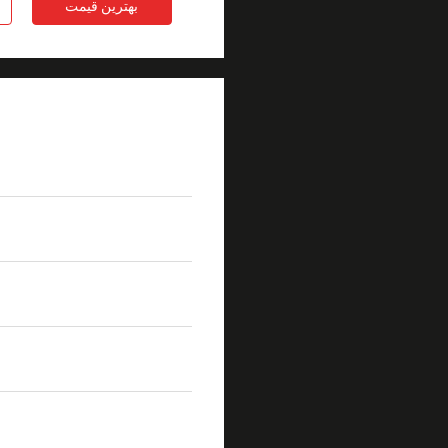
بهترین قیمت
جزئیات محصول
نام محصول
سیم پچ Mpo
گم شدن درج
0.50dB ((معمولی)
دوام
<تغییر 0.3dBtypical ، 200 اتصال
استحکام کششی
> 70N
برجسته
سیم پچ mpo