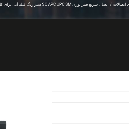
ی اتصالات
/
اتصال سریع فیبر نوری SC APC UPC SM سبز رنگ فیلد آبی برای کابل Drop FTTH
 Drop FTTH
OMC o