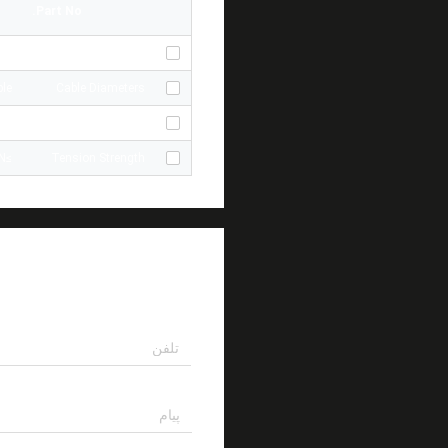
Part No.
ic
Ferrule
le
Cable Diameters
≤0.3dB(typical);≤0.5dB(Max)
Insertion Loss
≥50N
Tension Strength
پیام بگذارید