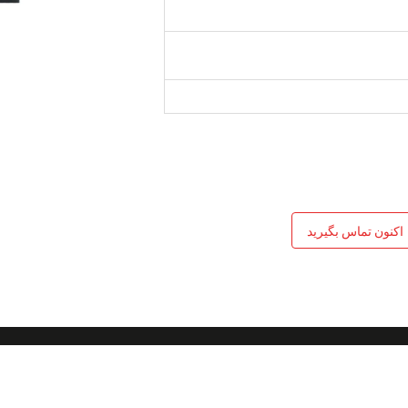
L/C، D/A، D/P، Western Union
Mone
2
اکنون تماس بگیرید