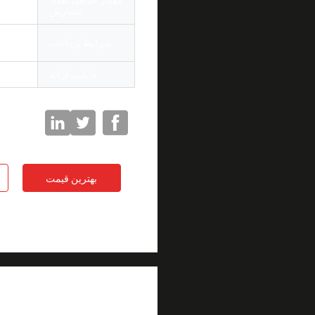
مقدار حداقل تعداد
1000
سفارش
، T/T،
شرایط پرداخت
yGram
قابلیت ارائه
00000
بهترین قیمت
جزئیات محصول