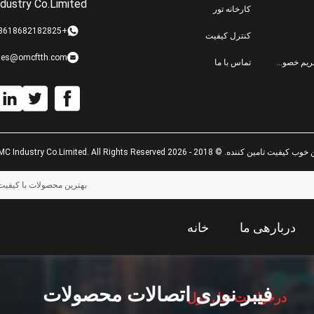
dustry Co.Limited
کارخانه تور
+8618682182825
کنترل کیفیت
les@omcftth.com
سیاست حفظ حریم خصوصی
تماس با ما
یفیت تامین کننده. © 2018 - 2026 OMC Industry Co.Limited. All Rights Reserved.
بهترین محصولات با کیفیت
دربارهی ما
خانه
فیبر نوری اتصالات محصولات
درخواست نقل قول