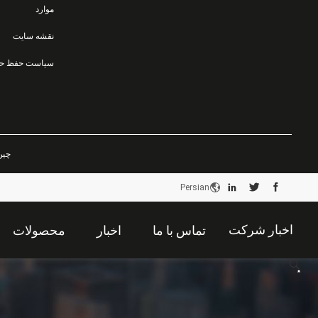
موارد
نقشه سایت
چین خوب ک
Persian
اخبار شرکت
تماس با ما
اخبار
محصولات
描
述