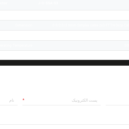
ctor
J-O-SSA-53
V-Groove
Ceram
Dimension
0.9/2.0/3.0mm Simplex cable 2x3 FTTH Drop Cab
Return Loss
erating Temperature