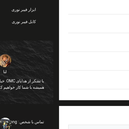
ابزار فیبر نوری
کابل فیبر نوری
لنا
نتاژ میدان
همیشه با شما کار خواهیم کر
تماس با شخص :
glly Wong