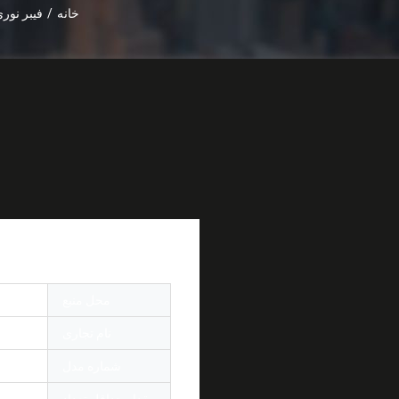
خانه
/
فیبر نور
اتصال سریع فیبر نوری SC APC UPC SM سبز رنگ فیلد آبی برای کابل
محل منبع
چین
نام تجاری
r OEM
شماره مدل
SC