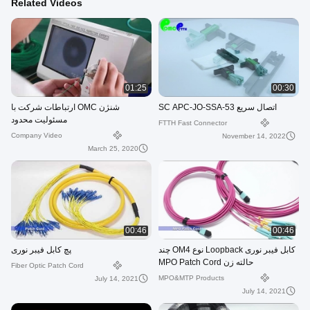
Related Videos
01:25
00:30
اتصال سریع SC APC-JO-SSA-53
شنژن OMC ارتباطات شرکت با
مسئولیت محدود
FTTH Fast Connector
Company Video
November 14, 2022
March 25, 2020
00:46
00:46
کابل فیبر نوری Loopback نوع OM4 چند
پچ کابل فیبر نوری
حالته زن MPO Patch Cord
Fiber Optic Patch Cord
MPO&MTP Products
July 14, 2021
July 14, 2021